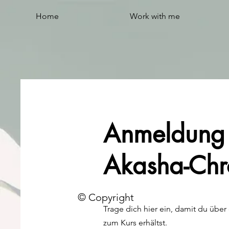
Home
Work with me
Anmeldung
Akasha-Chr
© Copyright
Trage dich hier ein, damit du über
zum Kurs erhältst.