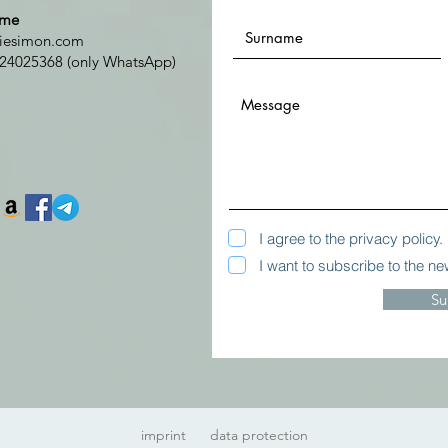
 me
viesimon.com
24025368 (only WhatsApp)
I agree to the privacy policy.
I want to subscribe to the ne
Su
imprint
data protection